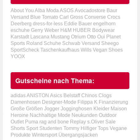
About You
Alba Moda
ASOS
Avocadostore
Baur
Versand
Blue Tomato
Carl Gross
Converse
Crocs
Deerberg
dress-for-less
Eddie Bauer
engelhorn
eschuhe
Gerry Weber
H&M
HUBER Bodywear
Karstadt
Lascana
Mustang
Otrium
Otto
Oui
Planet
Sports
Roland Schuhe
Schwab Versand
Sheego
SportScheck
Taschenkaufhaus
Wills Vegan Shoes
YOOX
Gutscheine nach Thema:
adidas
ANISTON
Asics
Belstaff
Chinos
Clogs
Damenhosen
Designer-Mode
Filippa K
Finanzierung
Große Größen
Jogger
Jogginghosen
Kleider
Maison
Heroine
Nachhaltige Mode
Neukunden
Outdoor
Outlet
Puma
rag and bone
Replay
s.Oliver
Sale
Shorts
Sport
Studenten
Tommy Hilfiger
Tops
Vegane
Produkte
Wintersport
Übergangsjacken