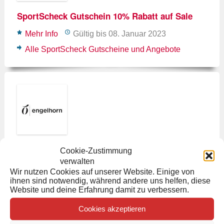
SportScheck Gutschein 10% Rabatt auf Sale
Mehr Info
Gültig bis 08. Januar 2023
Alle SportScheck Gutscheine und Angebote
engelhorn Gutscheincode 15% Rabatt auf
Cookie-Zustimmung
Oster-Highlights
verwalten
Wir nutzen Cookies auf unserer Website. Einige von
Mehr Info
Gültig bis 28. März 2021
ihnen sind notwendig, während andere uns helfen, diese
Website und deine Erfahrung damit zu verbessern.
Alle engelhorn Gutscheine und Angebote
Cookies akzeptieren